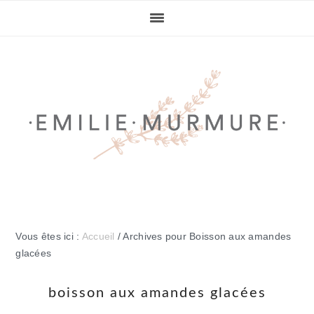
Passer
Passer
Passer
Passer
à
au
à
au
la
contenu
la
pied
navigation
principal
barre
de
principale
latérale
page
principale
Vous êtes ici :
Accueil
/
Archives pour Boisson aux amandes
glacées
boisson aux amandes glacées