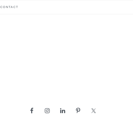
CONTACT
barre
latérale