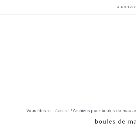
Passer
Passer
Passer
Passer
A PROPO
à
au
à
au
la
contenu
la
pied
navigation
principal
barre
de
principale
latérale
page
principale
Vous êtes ici :
Accueil
/
Archives pour boules de mac an
boules de ma