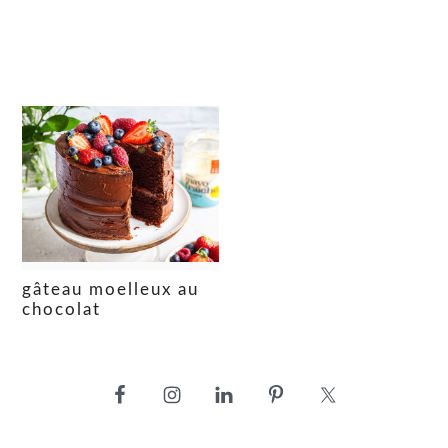
gâteau moelleux au
chocolat
barre
latérale