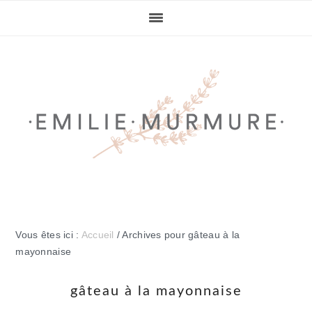
Passer
Passer
Passer
Passer
à
au
à
au
la
contenu
la
pied
navigation
principal
barre
de
principale
latérale
page
principale
Vous êtes ici :
Accueil
/
Archives pour gâteau à la
mayonnaise
gâteau à la mayonnaise