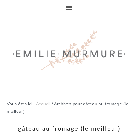
Passer
Passer
Passer
Passer
à
au
à
au
la
contenu
la
pied
navigation
principal
barre
de
principale
latérale
page
principale
Vous êtes ici :
Accueil
/
Archives pour gâteau au fromage (le
meilleur)
gâteau au fromage (le meilleur)