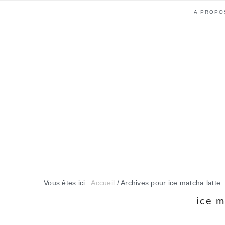
Passer
Passer
Passer
Passer
A PROPO
à
au
à
au
la
contenu
la
pied
navigation
principal
barre
de
principale
latérale
page
principale
Vous êtes ici :
Accueil
/
Archives pour ice matcha latte
ice m