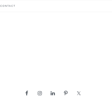
CONTACT
barre
latérale