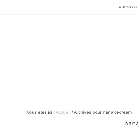
Passer
Passer
Passer
Passer
A PROPO
à
au
à
au
la
contenu
la
pied
navigation
principal
barre
de
principale
latérale
page
principale
Vous êtes ici :
Accueil
/
Archives pour nanaicecream
nan