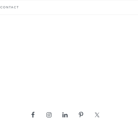
CONTACT
barre
latérale