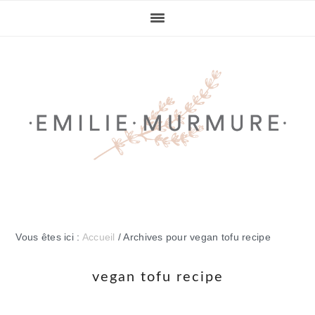
Passer
Passer
Passer
Passer
à
au
à
au
la
contenu
la
pied
navigation
principal
barre
de
principale
latérale
page
principale
Vous êtes ici :
Accueil
/
Archives pour vegan tofu recipe
vegan tofu recipe