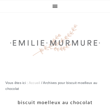
Passer
Passer
Passer
Passer
à
au
à
au
la
contenu
la
pied
navigation
principal
barre
de
principale
latérale
page
principale
Vous êtes ici :
Accueil
/
Archives pour biscuit moelleux au
chocolat
biscuit moelleux au chocolat