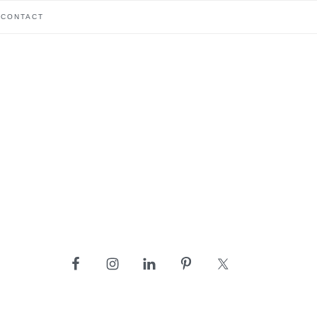
CONTACT
barre
latérale