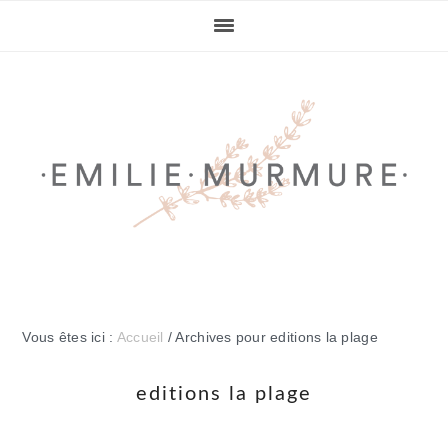
Passer
Passer
Passer
Passer
à
au
à
au
la
contenu
la
pied
navigation
principal
barre
de
principale
latérale
page
principale
Vous êtes ici :
Accueil
/
Archives pour editions la plage
editions la plage