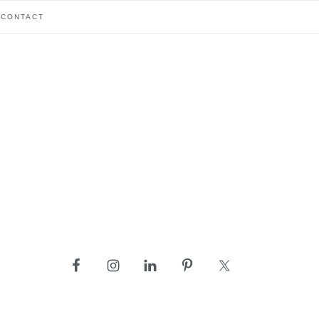
CONTACT
barre
latérale