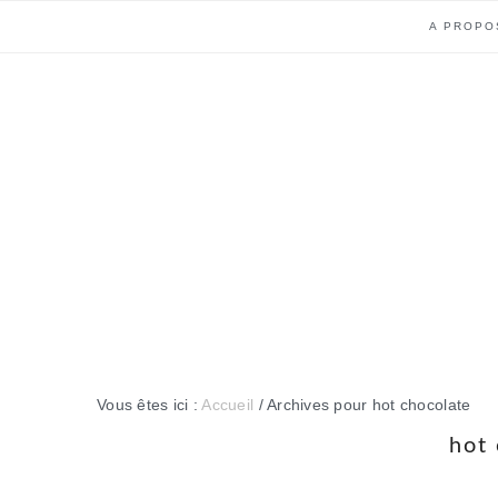
Passer
Passer
Passer
Passer
A PROPO
à
au
à
au
la
contenu
la
pied
navigation
principal
barre
de
principale
latérale
page
principale
Vous êtes ici :
Accueil
/
Archives pour hot chocolate
hot