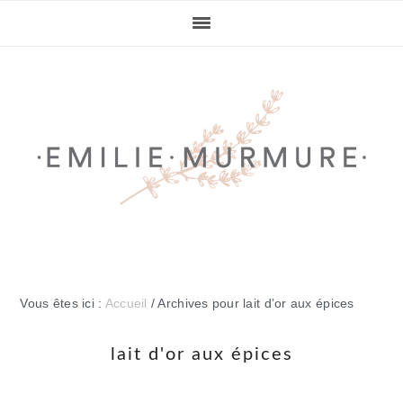
Passer
Passer
Passer
Passer
à
au
à
au
la
contenu
la
pied
navigation
principal
barre
de
principale
latérale
page
principale
Vous êtes ici :
Accueil
/
Archives pour lait d’or aux épices
lait d'or aux épices