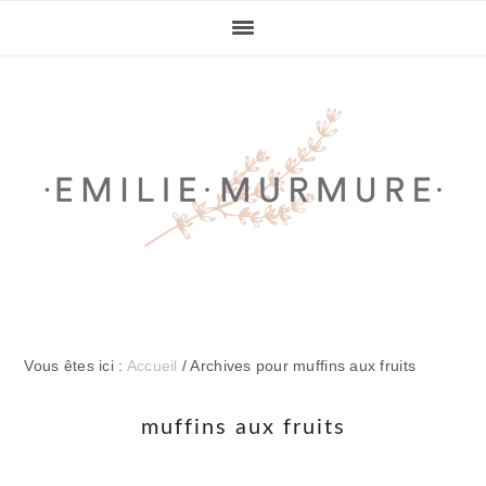
Passer
Passer
Passer
Passer
à
au
à
au
la
contenu
la
pied
navigation
principal
barre
de
principale
latérale
page
principale
Vous êtes ici :
Accueil
/
Archives pour muffins aux fruits
muffins aux fruits