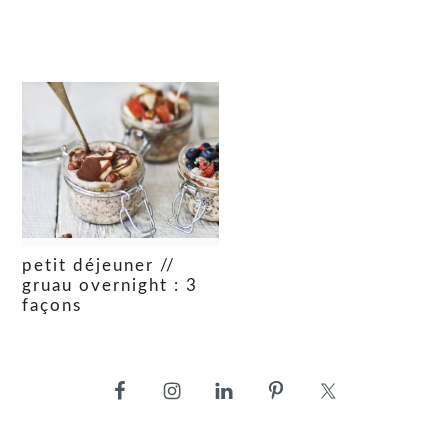
petit déjeuner //
gruau overnight : 3
façons
barre
latérale