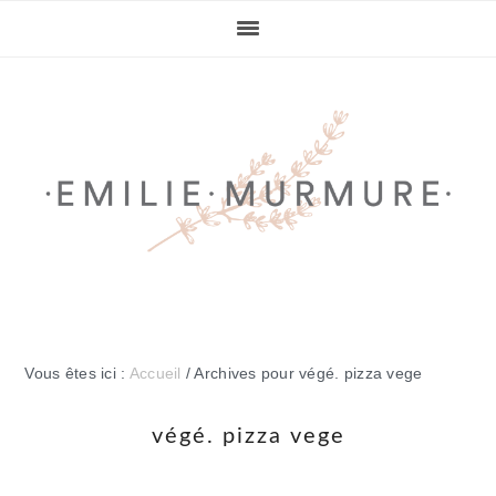
Passer
Passer
Passer
Passer
à
au
à
au
la
contenu
la
pied
navigation
principal
barre
de
principale
latérale
page
principale
Vous êtes ici :
Accueil
/
Archives pour végé. pizza vege
végé. pizza vege