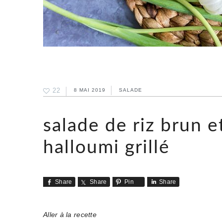
22
8 MAI 2019
SALADE
salade de riz brun et
halloumi grillé
Share
Share
Pin
Share
Aller à la recette