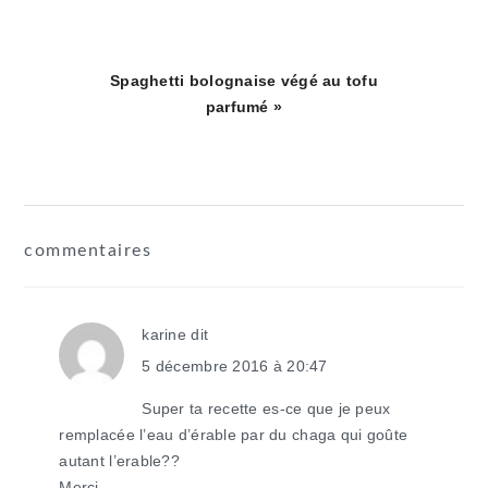
Article
Spaghetti bolognaise végé au tofu
suivant
parfumé »
:
interactions
commentaires
du
lecteur
karine
dit
5 décembre 2016 à 20:47
Super ta recette es-ce que je peux
remplacée l’eau d’érable par du chaga qui goûte
autant l’erable??
Merci