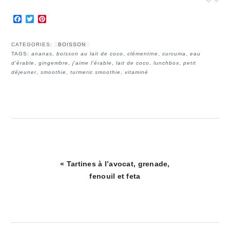
Facebook
Twitter
Pinterest
CATEGORIES:
BOISSON
TAGS:
ananas
,
boisson au lait de coco
,
clémentine
,
curcuma
,
eau
d'érable
,
gingembre
,
j'aime l'érable
,
lait de coco
,
lunchbox
,
petit
déjeuner
,
smoothie
,
turmeric smoothie
,
vitaminé
Article
« Tartines à l’avocat, grenade,
précédent
fenouil et feta
: