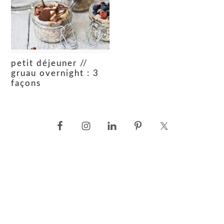
petit déjeuner //
gruau overnight : 3
façons
barre
latérale
principale