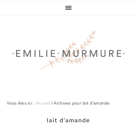
Passer
Passer
Passer
Passer
à
au
à
au
la
contenu
la
pied
navigation
principal
barre
de
principale
latérale
page
principale
Vous êtes ici :
Accueil
/
Archives pour lait d’amande
lait d'amande