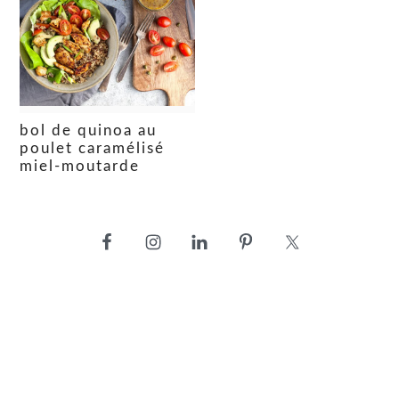
bol de quinoa au
poulet caramélisé
miel-moutarde
barre
latérale
principale