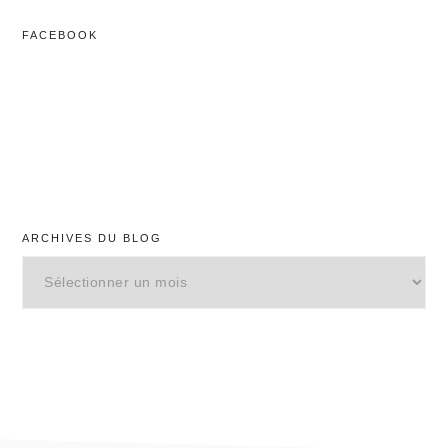
Web
FACEBOOK
ARCHIVES DU BLOG
Archives
du
blog