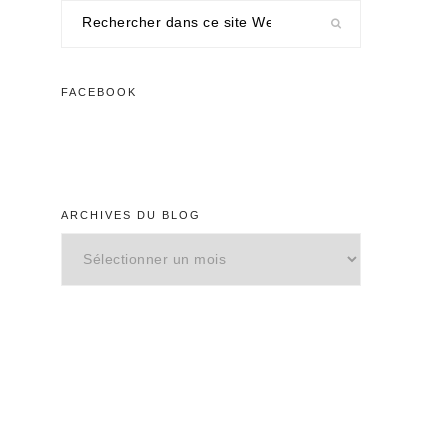
Rechercher
dans
ce
site
FACEBOOK
Web
ARCHIVES DU BLOG
Archives
du
blog