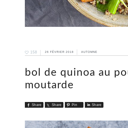
158
26 FÉVRIER 2018
AUTOMNE
bol de quinoa au po
moutarde
Share
Share
Pin
Share