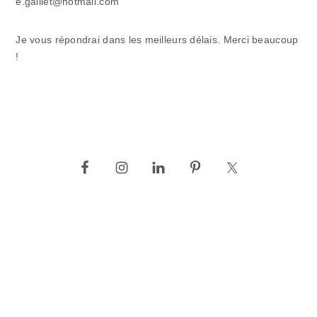
e.gaillet@hotmail.com
Je vous répondrai dans les meilleurs délais. Merci beaucoup
!
barre
latérale
principale