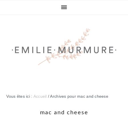
Passer
Passer
Passer
Passer
à
au
à
au
la
contenu
la
pied
navigation
principal
barre
de
principale
latérale
page
principale
Vous êtes ici :
Accueil
/
Archives pour mac and cheese
mac and cheese