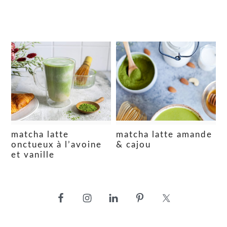
matcha latte
matcha latte amande
onctueux à l’avoine
& cajou
et vanille
barre
latérale