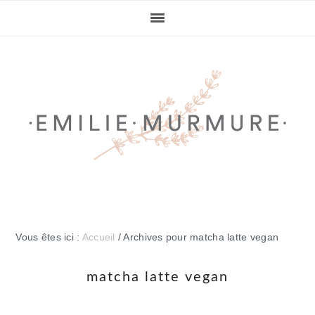
Passer
Passer
Passer
Passer
à
au
à
au
la
contenu
la
pied
navigation
principal
barre
de
principale
latérale
page
principale
Vous êtes ici :
Accueil
/
Archives pour matcha latte vegan
matcha latte vegan