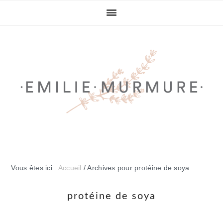
Passer
Passer
Passer
Passer
à
au
à
au
la
contenu
la
pied
navigation
principal
barre
de
principale
latérale
page
principale
Vous êtes ici :
Accueil
/
Archives pour protéine de soya
protéine de soya