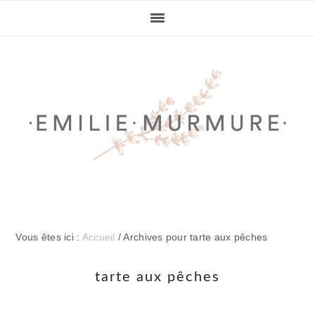
Passer
Passer
Passer
Passer
à
au
à
au
la
contenu
la
pied
navigation
principal
barre
de
principale
latérale
page
principale
Vous êtes ici :
Accueil
/
Archives pour tarte aux pêches
tarte aux pêches