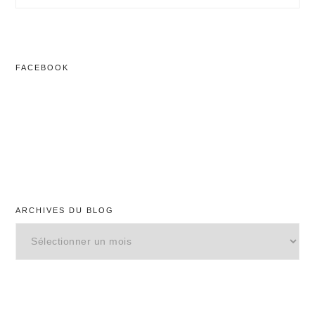
ce
site
Web
FACEBOOK
ARCHIVES DU BLOG
Archives
du
blog