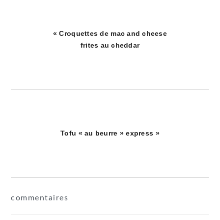
Article
« Croquettes de mac and cheese
précédent
frites au cheddar
:
Article
Tofu « au beurre » express »
suivant
:
interactions
commentaires
du