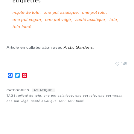
étiquettes
mijoté de tofu
,
one pot asiatique
,
one pot tofu
,
one pot vegan
,
one pot végé
,
sauté asiatique
,
tofu
,
tofu fumé
Article en collaboration avec
Arctic Gardens
.
145
Facebook
Twitter
Pinterest
CATEGORIES:
ASIATIQUE
TAGS:
mijoté de tofu
,
one pot asiatique
,
one pot tofu
,
one pot vegan
,
one pot végé
,
sauté asiatique
,
tofu
,
tofu fumé