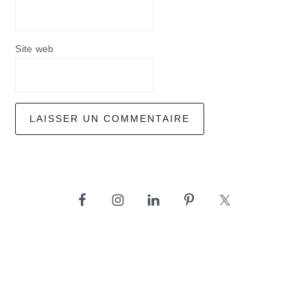
Site web
barre
latérale
principale