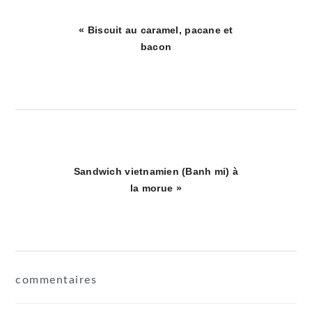
Article
« Biscuit au caramel, pacane et
précédent
bacon
:
Article
Sandwich vietnamien (Banh mi) à
suivant
la morue »
:
interactions
commentaires
du