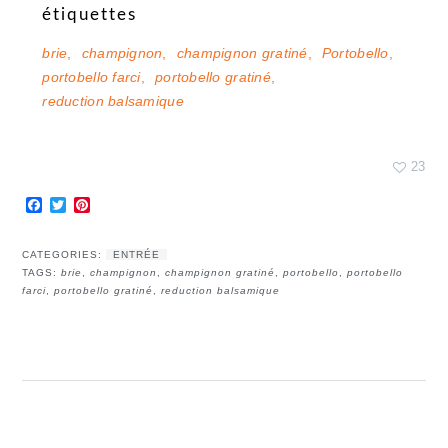
étiquettes
brie
,
champignon
,
champignon gratiné
,
Portobello
,
portobello farci
,
portobello gratiné
,
reduction balsamique
23
Facebook
Twitter
Pinterest
CATEGORIES:
ENTRÉE
TAGS:
brie
,
champignon
,
champignon gratiné
,
portobello
,
portobello
farci
,
portobello gratiné
,
reduction balsamique