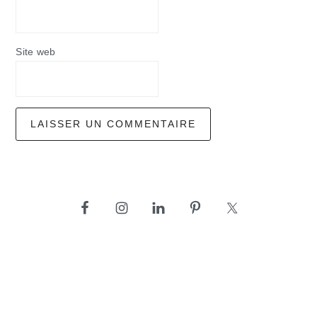
Site web
barre
latérale
principale