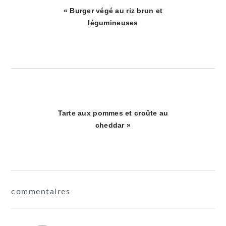
Article
« Burger végé au riz brun et
précédent
légumineuses
:
Article
Tarte aux pommes et croûte au
suivant
cheddar »
:
interactions
commentaires
du
lecteur