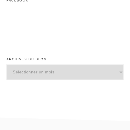
FACEBOOK
ARCHIVES DU BLOG
Archives
du
blog