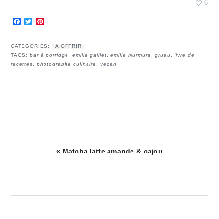
6
Facebook
Twitter
Pinterest
CATEGORIES:
A OFFRIR
TAGS:
bar à porridge
,
emilie gaillet
,
emilie murmure
,
gruau
,
livre de
recettes
,
photographe culinaire
,
vegan
Article
« Matcha latte amande & cajou
précédent
: