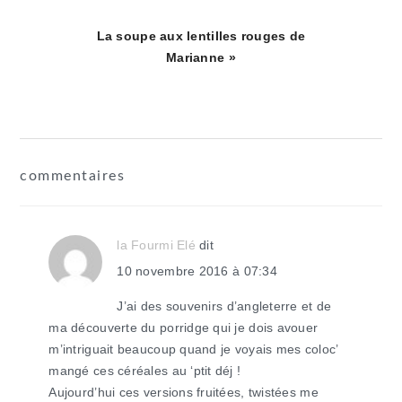
Article
La soupe aux lentilles rouges de
suivant
Marianne »
:
interactions
commentaires
du
lecteur
la Fourmi Elé
dit
10 novembre 2016 à 07:34
J’ai des souvenirs d’angleterre et de
ma découverte du porridge qui je dois avouer
m’intriguait beaucoup quand je voyais mes coloc’
mangé ces céréales au ‘ptit déj !
Aujourd’hui ces versions fruitées, twistées me