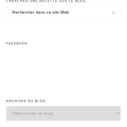
CHERCHER UNE RECETTE SUR LE BLOG
Rechercher
dans
ce
site
Web
FACEBOOK
ARCHIVES DU BLOG
Archives
du
blog