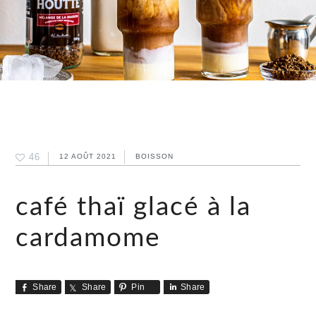
46
12 AOÛT 2021
BOISSON
café thaï glacé à la
cardamome
Share
Share
Pin
Share