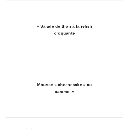
Article
« Salade de thon à la relish
précédent
croquante
:
Article
Mousse « cheesecake » au
suivant
caramel »
:
interactions