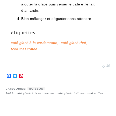
ajouter la glace puis verser le café et le lait
d’amande.
Bien mélanger et déguster sans attendre.
étiquettes
café glacé à la cardamome
,
café glacé thaï
,
Iced thaï coffee
46
Facebook
Twitter
Pinterest
CATEGORIES:
BOISSON
TAGS:
café glacé à la cardamome
,
café glacé thaï
,
iced thaï coffee