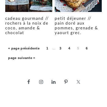
cadeau gourmand //
petit déjeuner //
rochers à la noix de
pain doré aux
coco, amande &
pommes, grenade &
chocolat
yaourt grec.
Pages
Aller
Aller
Aller
Aller
Aller
Aller
«
page précédente
1
…
3
4
5
6
provisoires
à
à
à
à
à
à
Aller
omises
page suivante »
la
la
la
la
la
la
à
page
page
page
page
page
la
barre
latérale
principale