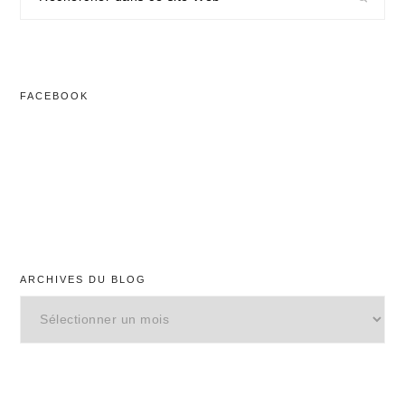
dans
ce
site
Web
FACEBOOK
ARCHIVES DU BLOG
Archives
du
blog