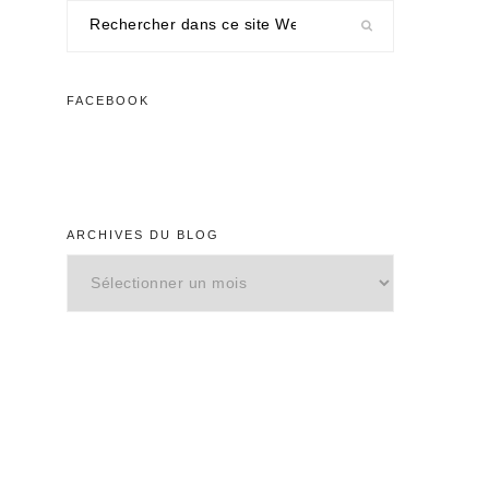
Rechercher
dans
ce
site
FACEBOOK
Web
ARCHIVES DU BLOG
Archives
du
blog