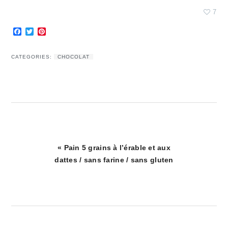
7
Facebook
Twitter
Pinterest
CATEGORIES:
CHOCOLAT
Article
« Pain 5 grains à l’érable et aux
précédent
dattes / sans farine / sans gluten
: