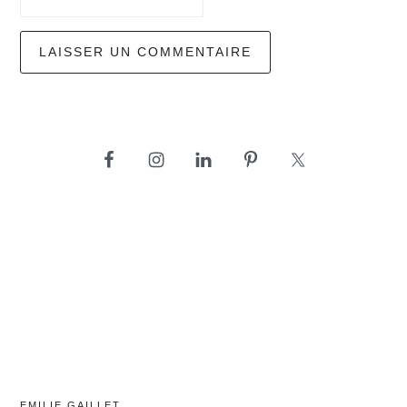
barre
latérale
principale
EMILIE GAILLET