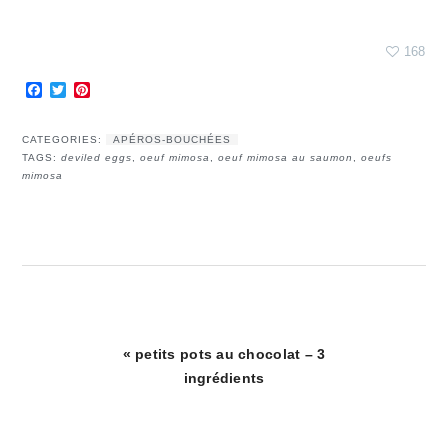
168
Facebook
Twitter
Pinterest
CATEGORIES:
APÉROS-BOUCHÉES
TAGS:
deviled eggs
,
oeuf mimosa
,
oeuf mimosa au saumon
,
oeufs
mimosa
Article
« petits pots au chocolat – 3
précédent
ingrédients
: