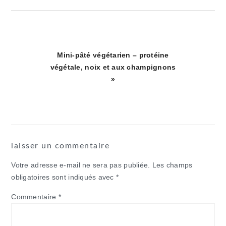
Article
Mini-pâté végétarien – protéine
suivant
végétale, noix et aux champignons
:
»
interactions
laisser un commentaire
du
Votre adresse e-mail ne sera pas publiée.
Les champs
lecteur
obligatoires sont indiqués avec
*
Commentaire
*