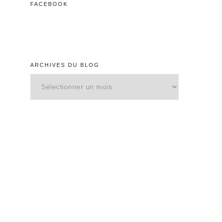
FACEBOOK
Web
ARCHIVES DU BLOG
Archives
du
blog