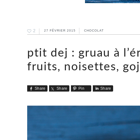
2
27 FÉVRIER 2015
CHOCOLAT
ptit dej : gruau à l’
fruits, noisettes, go
Share
Share
Pin
Share