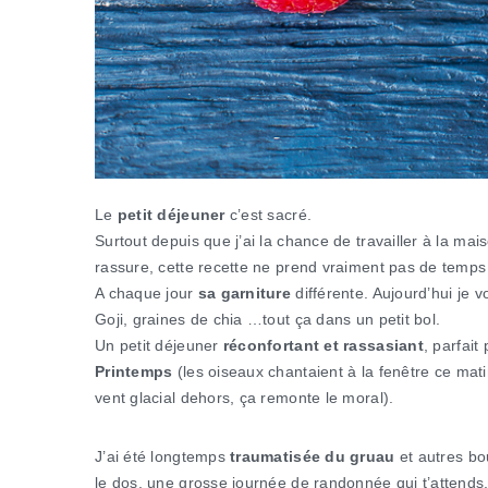
Le
petit déjeuner
c’est sacré.
Surtout depuis que j’ai la chance de travailler à la ma
rassure, cette recette ne prend vraiment pas de temps 
A chaque jour
sa garniture
différente. Aujourd’hui je v
Goji, graines de chia …tout ça dans un petit bol.
Un petit déjeuner
réconfortant et rassasiant
, parfai
Printemps
(les oiseaux chantaient à la fenêtre ce mati
vent glacial dehors, ça remonte le moral).
J’ai été longtemps
traumatisée du gruau
et autres bou
le dos, une grosse journée de randonnée qui t’attend