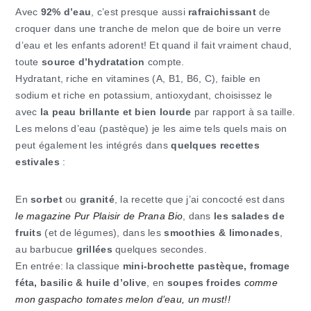
Avec
92% d’eau
, c’est presque aussi
rafraichissant
de
croquer dans une tranche de melon que de boire un verre
d’eau et les enfants adorent! Et quand il fait vraiment chaud,
toute
source d’hydratation
compte.
Hydratant, riche en vitamines (A, B1, B6, C), faible en
sodium et riche en potassium, antioxydant, choisissez le
avec
la peau brillante et bien lourde
par rapport à sa taille.
Les melons d’eau (pastèque) je les aime tels quels mais on
peut également les intégrés dans
quelques recettes
estivales
:
En
sorbet
ou
granité
, la recette que j’ai concocté est dans
le magazine Pur Plaisir de Prana Bio
, dans
les salades de
fruits
(et de légumes), dans les
smoothies & limonades
,
au barbucue
grillées
quelques secondes.
En entrée: la classique
mini-brochette pastèque, fromage
féta, basilic & huile d’olive
, en
soupes froides
comme
mon gaspacho tomates melon d’eau, un must!!