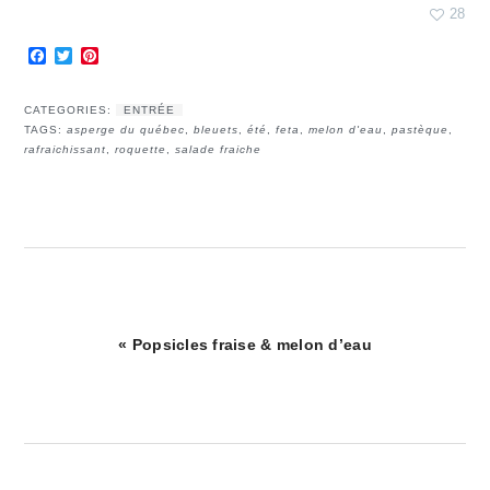
28
Facebook
Twitter
Pinterest
CATEGORIES:
ENTRÉE
TAGS:
asperge du québec
,
bleuets
,
été
,
feta
,
melon d'eau
,
pastèque
,
rafraichissant
,
roquette
,
salade fraiche
Article
« Popsicles fraise & melon d’eau
précédent
: