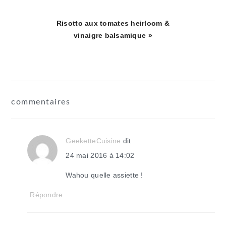
Article
Risotto aux tomates heirloom &
suivant
vinaigre balsamique »
:
interactions
commentaires
du
lecteur
GeeketteCuisine
dit
24 mai 2016 à 14:02
Wahou quelle assiette !
Répondre