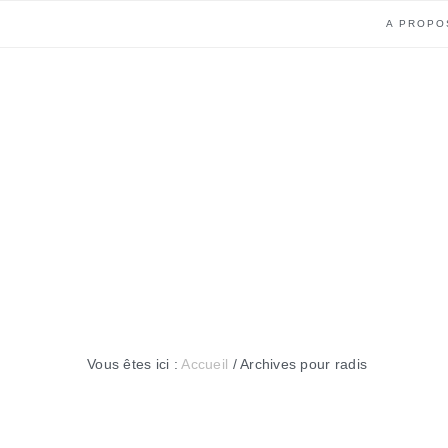
Passer
Passer
Passer
Passer
A PROPO
à
au
à
au
la
contenu
la
pied
navigation
principal
barre
de
principale
latérale
page
principale
Vous êtes ici :
Accueil
/
Archives pour radis