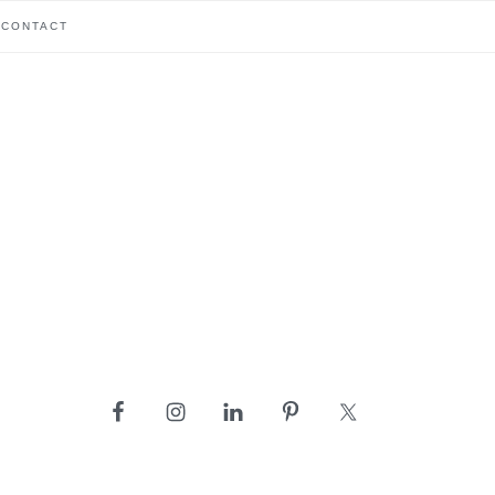
CONTACT
barre
latérale