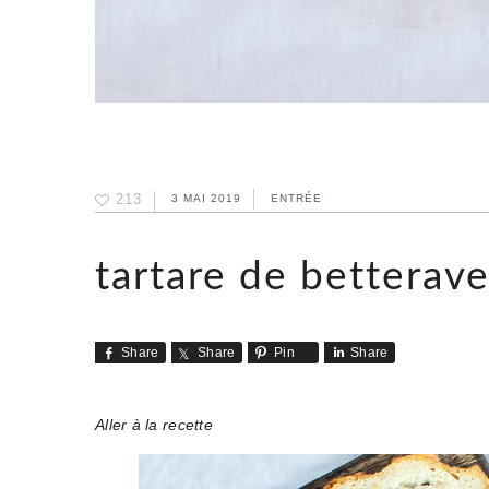
213
3 MAI 2019
ENTRÉE
tartare de betterav
Share
Share
Pin
Share
Aller à la recette