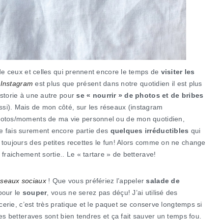
 de ceux et celles qui prennent encore le temps de
visiter les
ù
Instagram
est plus que présent dans notre quotidien il est plus
 storie à une autre pour
se « nourrir » de photos et de bribes
ssi). Mais de mon côté, sur les réseaux (instagram
photos/moments de ma vie personnel ou de mon quotidien,
e fais surement encore partie des
quelques irréductibles
qui
 toujours des petites recettes le fun! Alors comme on ne change
 fraichement sortie.. Le « tartare » de betterave!
seaux sociaux
! Que vous préfériez l’appeler
salade de
pour le
souper
, vous ne serez pas déçu! J’ai utilisé des
icerie, c’est très pratique et le paquet se conserve longtemps si
les betteraves sont bien tendres et ça fait sauver un temps fou.