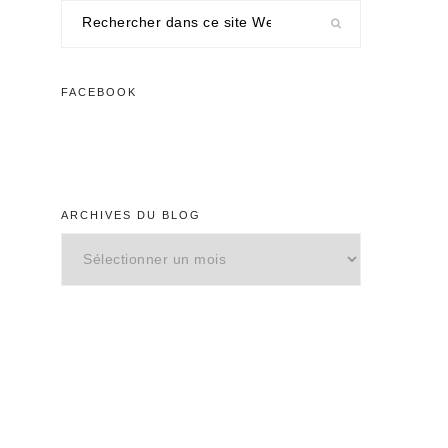
Rechercher
dans
ce
site
FACEBOOK
Web
ARCHIVES DU BLOG
Archives
du
blog