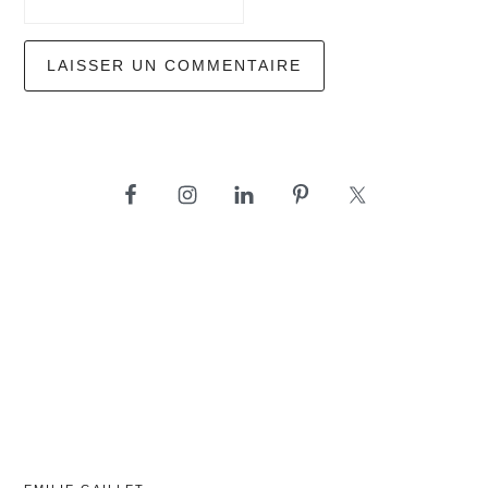
barre
latérale
principale