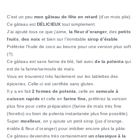
C’est un peu
mon gâteau de fête en retard
(d’un mois pile).
Ce gâteau est
DÉLICIEUX
tout simplement.
J’ai ajouté tous ce que j’aime,
la fleur d’oranger
, des
petits
fruits
,
des noix
et bien sur l’inimitable
sirop d’érable
.
Préférée l’huile de coco au beurre pour une version plus soft
(!!).
Ce gâteau est sans farine de blé, fait avec
de la polenta
qui
est de la farine/semoule de maïs.
Vous en trouverez très facilement sur les tablettes des
épiceries. Celle-ci est certifiée sans gluten.
Il y a en fait
2 formes de polenta
, celle en
semoule à
cuisson rapide
et celle en
farine fine,
préférez la version
plus fine pour cette préparation (farine de maïs très fine
(fioretto) ou bien de polenta instantanée plus fine possible).
Super
moelleux
, on y ajoute un petit sirop (jus d’orange,
érable & fleur d’oranger) pour imbiber encore plus la pâte.
Ce gâteau deviendra très certainement
un classique à la