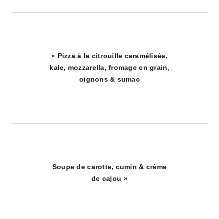
Article
« Pizza à la citrouille caramélisée,
précédent
kale, mozzarella, fromage en grain,
:
oignons & sumac
Article
Soupe de carotte, cumin & crème
suivant
de cajou »
: