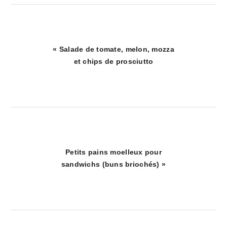
Article
« Salade de tomate, melon, mozza
précédent
et chips de prosciutto
:
Article
Petits pains moelleux pour
suivant
sandwichs (buns briochés) »
:
interactions