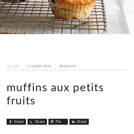
545
17 AOÛT 2020
BISCUITS
muffins aux petits
fruits
Share
Share
Pin
Share