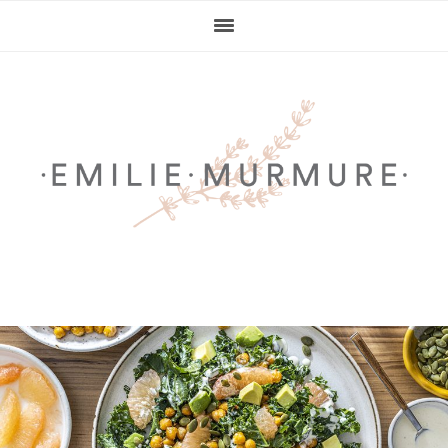
Passer
Passer
Passer
Passer
à
au
à
au
la
contenu
la
pied
navigation
principal
barre
de
principale
latérale
page
principale