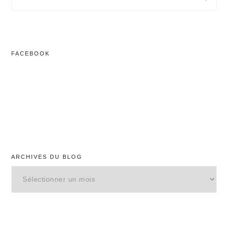
dans
ce
site
Web
FACEBOOK
ARCHIVES DU BLOG
Archives
du
blog