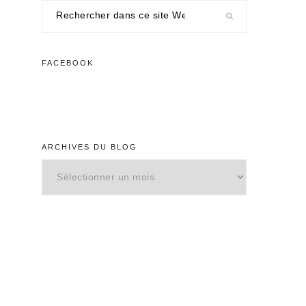
Rechercher
dans
ce
site
FACEBOOK
Web
ARCHIVES DU BLOG
Archives
du
blog