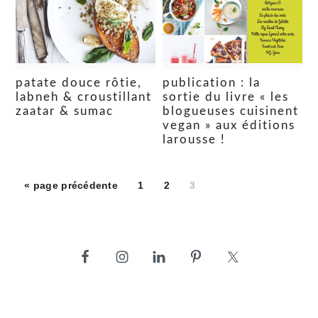
patate douce rôtie,
publication : la
labneh & croustillant
sortie du livre « les
zaatar & sumac
blogueuses cuisinent
vegan » aux éditions
larousse !
Aller
Aller
Aller
Aller
«
page précédente
1
2
3
à
à
à
à
la
la
la
la
page
page
page
barre
latérale
principale