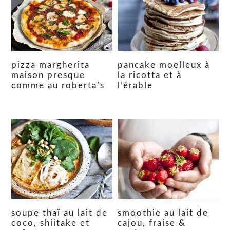
pizza margherita
pancake moelleux à
maison presque
la ricotta et à
comme au roberta’s
l’érable
soupe thaï au lait de
smoothie au lait de
coco, shiitake et
cajou, fraise &