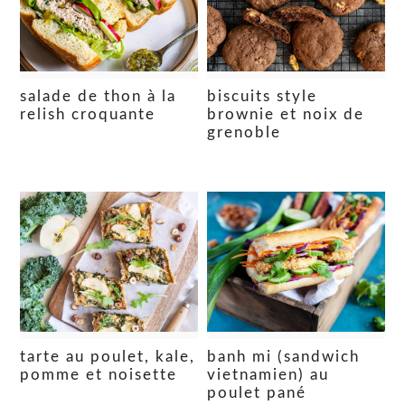
salade de thon à la
biscuits style
relish croquante
brownie et noix de
grenoble
tarte au poulet, kale,
banh mi (sandwich
pomme et noisette
vietnamien) au
poulet pané