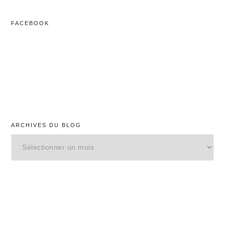
Web
FACEBOOK
ARCHIVES DU BLOG
Archives
du
blog