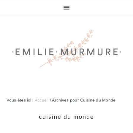
Passer
Passer
Passer
Passer
à
au
à
au
la
contenu
la
pied
navigation
principal
barre
de
principale
latérale
page
principale
Vous êtes ici :
Accueil
/
Archives pour Cuisine du Monde
cuisine du monde