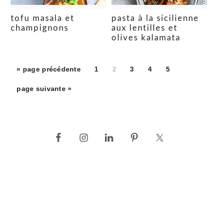
tofu masala et
pasta à la sicilienne
champignons
aux lentilles et
olives kalamata
Aller
Aller
Aller
Aller
Aller
Aller
«
page précédente
1
2
3
4
5
à
à
à
à
à
à
Aller
page suivante »
la
la
la
la
la
la
à
page
page
page
page
page
la
barre
latérale
principale